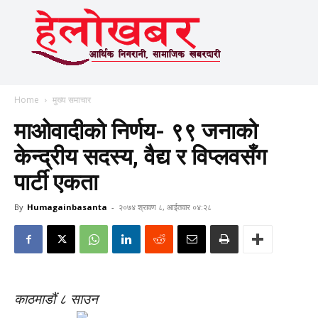
Home
मुख्य समाचार
माओवादीको निर्णय- ९९ जनाको
केन्द्रीय सदस्य, वैद्य र विप्लवसँग
पार्टी एकता
By
Humagainbasanta
-
२०७४ श्रावण ८, आईतवार ०४:२८
काठमाडौं ८ साउन