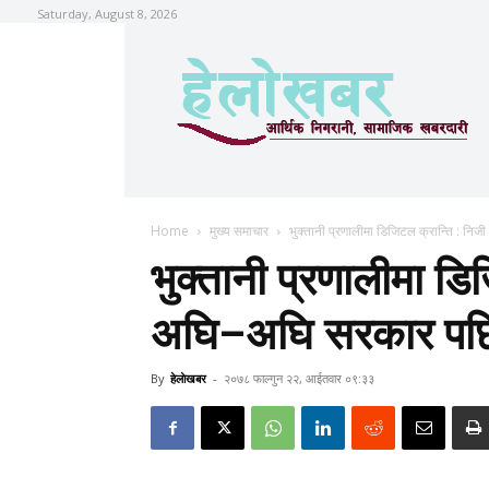
Saturday, August 8, 2026
Home
मुख्य समाचार
भुक्तानी प्रणालीमा डिजिटल क्रान्ति : नि
भुक्तानी प्रणालीमा डिज
अघि–अघि सरकार पछ
By
हेलाेखबर
-
२०७८ फाल्गुन २२, आईतवार ०९:३३