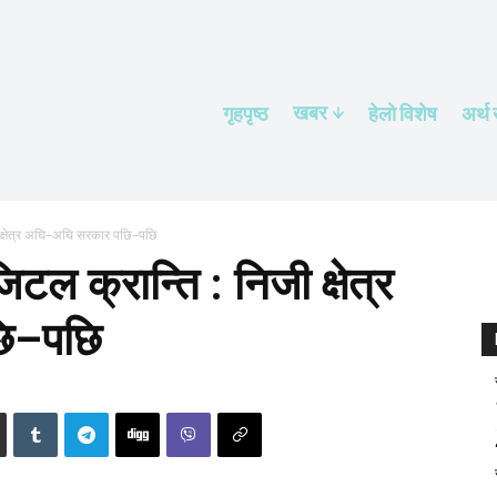
खबर
गृहपृष्ठ
हेलाे विशेष
अर्थ
जी क्षेत्र अघि–अघि सरकार पछि–पछि
िटल क्रान्ति : निजी क्षेत्र
ि–पछि