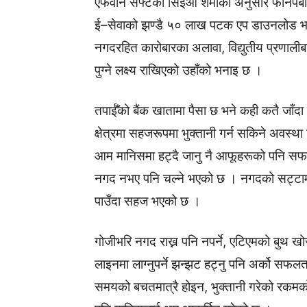
एफवान सफ्टका सिइओ शर्माका अनुसार फोनपेबाट म
ई–सेवाको झण्डै ५० लाख पटक एप डाउनलोड भ
नगदरहित कारोबारका अलावा, विद्युतीय प्रणालीब
पुग्ने लक्ष्य राखिएको उहाँको भनाइ छ ।
तपाईँको बैंक खातामा पैसा छ भने कही कतै जाँदा
क्षेत्रमा सहजरूपमा भुक्तानी गर्न सकिने अवस्था
आम मानिसमा हट्दै जानु नै आफूहरूको पनि सफ
नगद नभए पनि चल्ने भएको छ । नगदको सट्टामा 
पाउँदा सहज भएको छ ।
गोजीभरि नगद राख्न पनि नपर्ने, एटिएमको बुथ खोज
लाइनमा लाग्नुपर्ने झन्झट हट्नु पनि अर्को सफ
समयको बचतमात्रै होइन, भुक्तानी गरेको रकमको