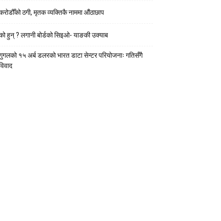
करोडौँको ठगी, मृतक व्यक्तिकै नाममा औंठाछाप
को हुन् ? लगानी बोर्डको सिइओ- याङकी उक्याब
गुगलको १५ अर्ब डलरको भारत डाटा सेन्टर परियोजनाः गतिसँगै
विवाद