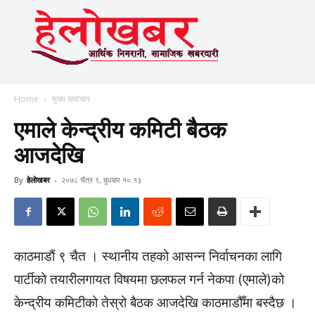
Home
मुख्य समाचार
एमाले केन्द्रीय कमिटी बैठक
आजदेखि
By
हेलाेखबर
-
२०७८ चैत्र ९, बुधबार १०:१३
काठमाडाैं ९ चैत । स्थानीय तहको आसन्न निर्वाचनका लागि
पार्टीको तयारीलगायत विषयमा छलफल गर्न नेकपा (एमाले)को
केन्द्रीय कमिटीको तेस्रो बैठक आजदेखि काठमाडौँमा बस्दैछ ।