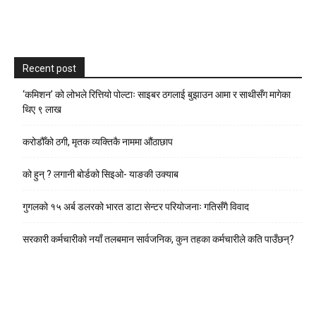
Recent post
‘कमिशन’ को लोभले रित्तियो पोल्टाः साइबर ठगलाई बुझाउन आमा र साथीसँग मागेका
थिए ९ लाख
करोडौँको ठगी, मृतक व्यक्तिकै नाममा औंठाछाप
को हुन् ? लगानी बोर्डको सिइओ- याङकी उक्याब
गुगलको १५ अर्ब डलरको भारत डाटा सेन्टर परियोजनाः गतिसँगै विवाद
सरकारी कर्मचारीकाे नयाँ तलबमान सार्वजनिक, कुन तहका कर्मचारीले कति पाउँछन्?