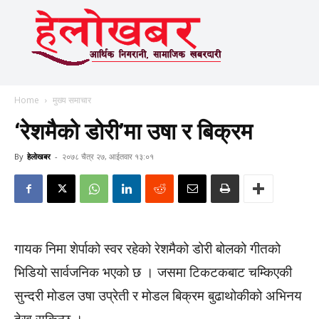
Home
मुख्य समाचार
‘रेशमैको डोरी’मा उषा र बिक्रम
By
हेलाेखबर
-
२०७८ चैत्र २७, आईतवार १३:०१
गायक निमा शेर्पाको स्वर रहेको रेशमैको डोरी बोलको गीतको
भिडियो सार्वजनिक भएको छ । जसमा टिकटकबाट चम्किएकी
सुन्दरी मोडल उषा उप्रेती र मोडल बिक्रम बुढाथोकीको अभिनय