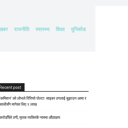
 खबर
राजनीति
स्वास्थ्य
शिक्षा
युनिकोड
Recent post
‘कमिशन’ को लोभले रित्तियो पोल्टाः साइबर ठगलाई बुझाउन आमा र
साथीसँग मागेका थिए ९ लाख
करोडौँको ठगी, मृतक व्यक्तिकै नाममा औंठाछाप