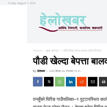
Friday, August 7, 2026
Home
मुख्य समाचार
पौडी खेल्दा बेपत्ता बालक अझै भेटिएनन्
पौडी खेल्दा बेपत्ता ब
By
हेलाेखबर
-
२०७९ बैशाख २७, मंगलवार १२:०१
तनहुँको घिरिङ गाउँपालिका–१ पुट्टारस्थित काली