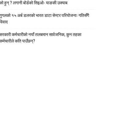
को हुन् ? लगानी बोर्डको सिइओ- याङकी उक्याब
गुगलको १५ अर्ब डलरको भारत डाटा सेन्टर परियोजनाः गतिसँगै
विवाद
सरकारी कर्मचारीकाे नयाँ तलबमान सार्वजनिक, कुन तहका
कर्मचारीले कति पाउँछन्?