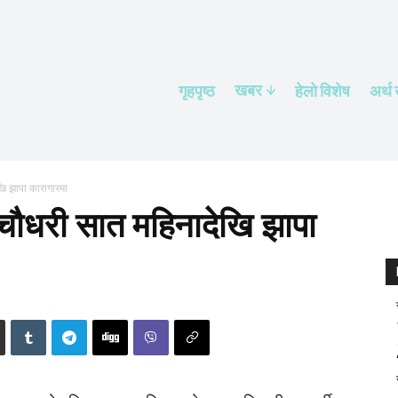
खबर
गृहपृष्ठ
हेलाे विशेष
अर्थ
ि झापा कारागारमा
चौधरी सात महिनादेखि झापा