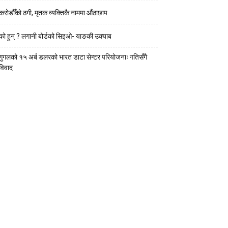
करोडौँको ठगी, मृतक व्यक्तिकै नाममा औंठाछाप
को हुन् ? लगानी बोर्डको सिइओ- याङकी उक्याब
गुगलको १५ अर्ब डलरको भारत डाटा सेन्टर परियोजनाः गतिसँगै
विवाद