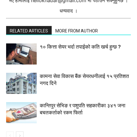
भए हामीलाई
hellokhabar@gmail.com
मा पठाउन सक्नुहुनेछ ।
धन्यवाद ।
RELATED ARTICLES
MORE FROM AUTHOR
१० कित्ता सेयर भर्दा तपाईको कति खर्च हुन्छ ?
कामना सेवा विकास बैंक सेयरधनीलाई १५ प्रतिशत
नगद दिने
कान्तिपुर सेभिङ र पशुपति सहकारीका ३४१ जना
बचतकर्ताको रकम फिर्ता