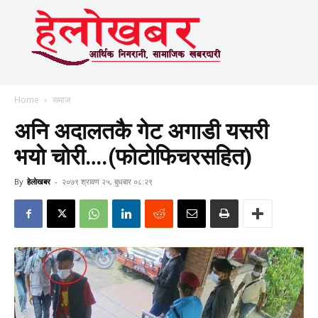
Home
समाज
अनि अदालतकै गेट अगाडी यसरी
भयाे चाेरी….(फाेटाेफिचरसहित)
By
हेलाेखबर
-
२०७९ श्रावण २५, बुधबार ०८:२९