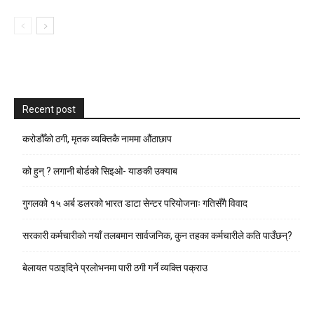
Recent post
करोडौँको ठगी, मृतक व्यक्तिकै नाममा औंठाछाप
को हुन् ? लगानी बोर्डको सिइओ- याङकी उक्याब
गुगलको १५ अर्ब डलरको भारत डाटा सेन्टर परियोजनाः गतिसँगै विवाद
सरकारी कर्मचारीकाे नयाँ तलबमान सार्वजनिक, कुन तहका कर्मचारीले कति पाउँछन्?
बेलायत पठाइदिने प्रलाेभनमा पारी ठगी गर्ने व्यक्ति पक्राउ