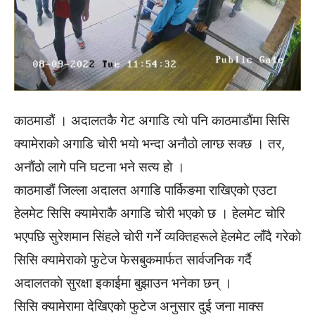
काठमाडाैं । अदालतकै गेट अगाडि त्याे पनि काठमाडाैंमा सिसि
क्यामेराकाे अगाडि चाेरी भयाे भन्दा अनाैठाे लाग्छ सक्छ । तर,
अनाैंठाे लागे पनि घटना भने सत्य हाे ।
काठमाडाैं जिल्ला अदालत अगाडि पार्किङमा राखिएकाे एउटा
हेलमेट सिसि क्यामेराकै अगाडि चाेरी भएकाे छ । हेलमेट चाेरि
भएपछि सुरेशमान सिंहले चाेरी गर्ने व्यक्तिहरूले हेलमेट लाँदै गरेकाे
सिसि क्यामेराकाे फुटेज फेसबुकमार्फत सार्वजनिक गर्दै
अदालतकाे सुरक्षा इकाईमा बुझाउन भनेका छन् ।
सिसि क्यामेरामा देखिएकाे फुटेज अनुसार दुई जना माक्स