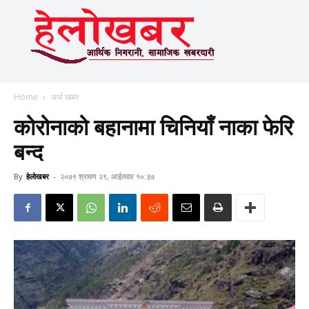
Home
अर्थ खबर
कोरोनाको बहानामा चिनियाँ नाका फेरि
बन्द
By
हेलाेखबर
-
२०७९ श्रावण २९, आईतवार १०:३७