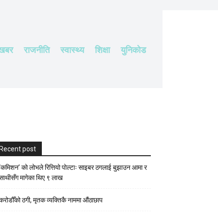
 खबर
राजनीति
स्वास्थ्य
शिक्षा
युनिकोड
Recent post
‘कमिशन’ को लोभले रित्तियो पोल्टाः साइबर ठगलाई बुझाउन आमा र
साथीसँग मागेका थिए ९ लाख
करोडौँको ठगी, मृतक व्यक्तिकै नाममा औंठाछाप