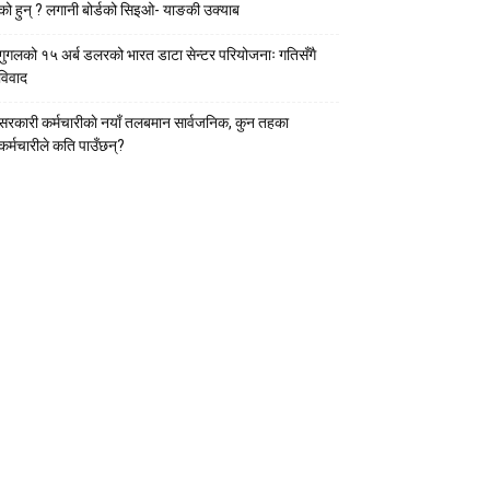
को हुन् ? लगानी बोर्डको सिइओ- याङकी उक्याब
गुगलको १५ अर्ब डलरको भारत डाटा सेन्टर परियोजनाः गतिसँगै
विवाद
सरकारी कर्मचारीकाे नयाँ तलबमान सार्वजनिक, कुन तहका
कर्मचारीले कति पाउँछन्?