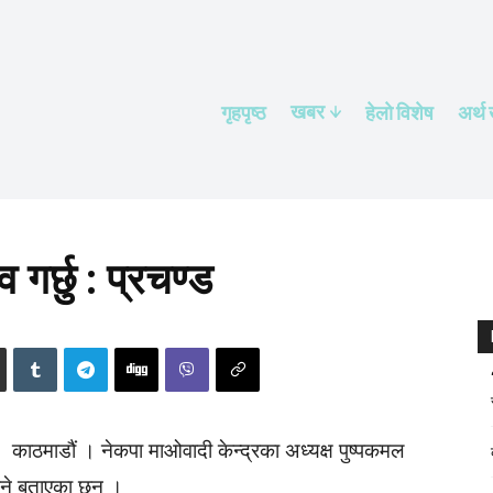
खबर
गृहपृष्ठ
हेलाे विशेष
अर्थ
गर्छु : प्रचण्ड
काठमाडौं । नेकपा माओवादी केन्द्रका अध्यक्ष पुष्पकमल
उने बताएका छन् ।