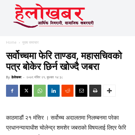
Home
मुख्य समाचार
सर्वोच्चमा फेरि ताण्डव, महासचिवको
पत्र बोकेर छिर्न खोज्दै जबरा
By
हेलाेखबर
-
२०७९ मंसिर २१, बुधबार १४:३८
काठमाडौं २१ मंसिर । सर्वोच्च अदालतमा निलम्बनमा परेका
प्रधानन्यायाधीश चोलेन्द्र शमशेर जबराको विषयलाई लिएर फेरि