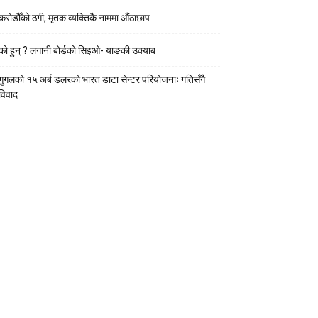
करोडौँको ठगी, मृतक व्यक्तिकै नाममा औंठाछाप
को हुन् ? लगानी बोर्डको सिइओ- याङकी उक्याब
गुगलको १५ अर्ब डलरको भारत डाटा सेन्टर परियोजनाः गतिसँगै
विवाद