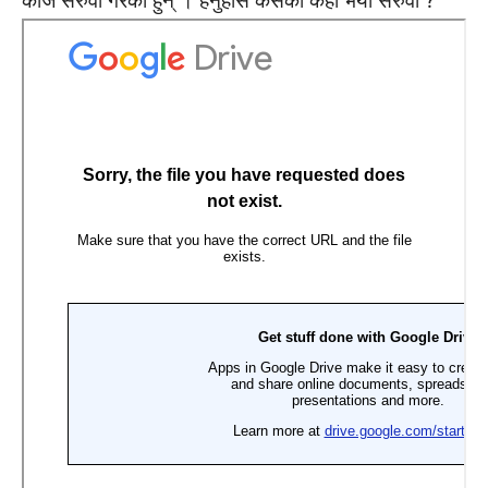
काज सरुवा गरेका हुन् । हेर्नुहोस कसको कहाँ भयो सरुवा ?