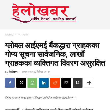
Home
अर्थ खबर
ग्लोबल आईएमई बैंकद्धारा ग्राहकका
गाेप्य सूचना सार्वजनिक, लाखौं
ग्राहकका व्यक्तिगत विवरण असुरक्षित
By
हेलाेखबर
-
२०७९ माघ १९, बिहीबार २०:२९
बैंकका सञ्चालक चन्द्र ढकाल र बैंकद्धारा सार्वजनिक व्यक्तिगत खाता विवरण ।