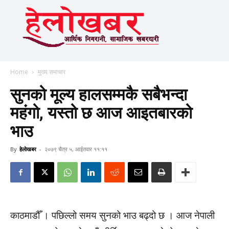
Home
मुख्य समाचार
सुनको मूल्य हालसम्मकै सबैभन्दा
महंगो, यस्तो छ आज आइतबारको
भाउ
By
हेलाेखबर
-
२०७९ चैत्र ५, आईतवार ११:११
काठमाडौँ । पछिल्लो समय सुनको भाउ बढ्दो छ । आज नेपाली