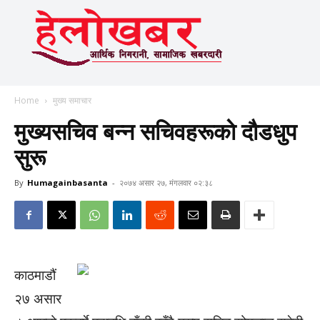
Home
मुख्य समाचार
मुख्यसचिव बन्न सचिवहरूकाे दौडधुप
सुरू
By
Humagainbasanta
-
२०७४ असार २७, मंगलवार ०२:३८
काठमाडौं
२७ असार