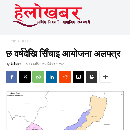
Home
समाचार
छ वर्षदेखि सिँचाइ आयोजना अलपत्र
By
हेलाेखबर
-
२०८० आश्विन २५, बिहीबार १४:५४