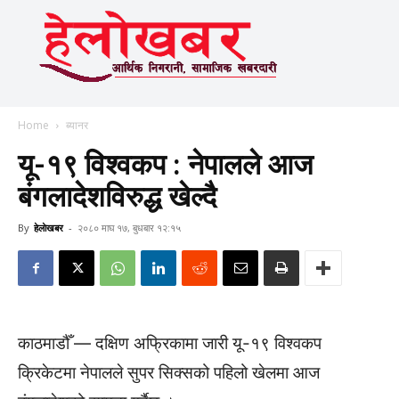
Home
ब्यानर
यू-१९ विश्वकप : नेपालले आज
बंगलादेशविरुद्ध खेल्दै
By
हेलाेखबर
-
२०८० माघ १७, बुधबार १२:१५
काठमाडौँ — दक्षिण अफ्रिकामा जारी यू-१९ विश्वकप
क्रिकेटमा नेपालले सुपर सिक्सको पहिलो खेलमा आज