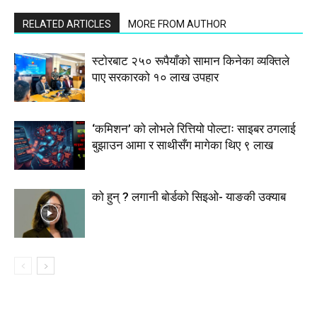
RELATED ARTICLES
MORE FROM AUTHOR
स्टाेरबाट २५० रूपैयाँको सामान किनेका व्यक्तिले
पाए सरकारको १० लाख उपहार
‘कमिशन’ को लोभले रित्तियो पोल्टाः साइबर ठगलाई
बुझाउन आमा र साथीसँग मागेका थिए ९ लाख
को हुन् ? लगानी बोर्डको सिइओ- याङकी उक्याब