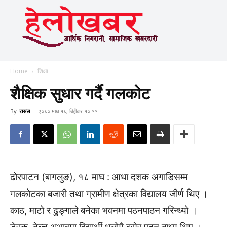
Home
शिक्षा
शैक्षिक सुधार गर्दै गलकोट
By
रासस
-
२०८० माघ १८, बिहीबार १०:११
ढोरपाटन (बागलुङ), १८ माघ : आधा दशक अगाडिसम्म
गलकोटका बजारी तथा ग्रामीण क्षेत्रका विद्यालय जीर्ण थिए ।
काठ, माटो र ढुङ्गाले बनेका भवनमा पठनपाठन गरिन्थ्यो ।