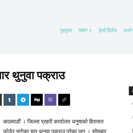
खबर
गृहपृष्ठ
हेलाे विशेष
अर्थ
ार थुनुवा पक्राउ
काठमाडौं । जिल्ला प्रहरी कार्यालय धनुषाको हिरासत
फोडेर भागेका चार थुनुवा पक्राउ परेका छन् । सोमबार