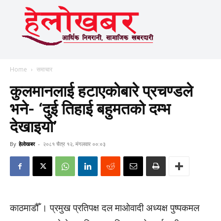
Home
समाचार
कुलमानलाई हटाएकाेबारे प्रचण्डले
भने- ‘दुई तिहाई बहुमतको दम्भ
देखाइयाे’
By
हेलाेखबर
-
२०८१ चैत्र १२, मंगलवार ००:०३
काठमाडौँ । प्रमुख प्रतिपक्ष दल माओवादी अध्यक्ष पुष्पकमल