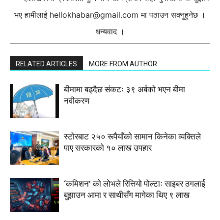
भए हामीलाई
hellokhabar@gmail.com
मा पठाउन सक्नुहुनेछ ।
धन्यवाद ।
RELATED ARTICLES
MORE FROM AUTHOR
बीमामा बढ्दैछ संकटः ३९ अर्बको भएन बीमा
नवीकरण
स्टाेरबाट २५० रूपैयाँको सामान किनेका व्यक्तिले
पाए सरकारको १० लाख उपहार
‘कमिशन’ को लोभले रित्तियो पोल्टाः साइबर ठगलाई
बुझाउन आमा र साथीसँग मागेका थिए ९ लाख