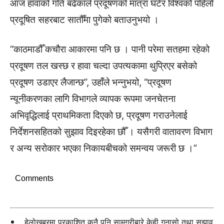
आज हावाको गति बढेकाले प्रदूषणको मात्रा घटेर विश्वको पहिलो
प्रदूषित सहरबाट सातौँमा पुगेको बताउनुभयो ।
“काठमाडौँ कचौरा आकारमा पनि छ । पानी परेमा सतहमा रहेको
प्रदूषण तल खस्छ र हावा चल्दा उपत्यकामा थुप्रिएर बसेको
प्रदूषण उडाएर लैजान्छ”, उहाँले भन्नुभयो, “प्रदूषण
न्यूनीकरणका लागि विभागले व्यापक रूपमा जनचेतना
अभिवृद्धिलाई प्राथमिकता दिएको छ, प्रदूषण गराउनेलाई
निर्देशनसहितको सुझाव दिइरहेका छौँ । यसैगरी वातावरण विभाग
र अन्य सरोकार भएका निकायबीचको समन्वय जरूरी छ ।”
Comments
हेलोखबरमा प्रकाशित कुनै पनि सामग्रीबारे केही गुनासो तथा सुझाव