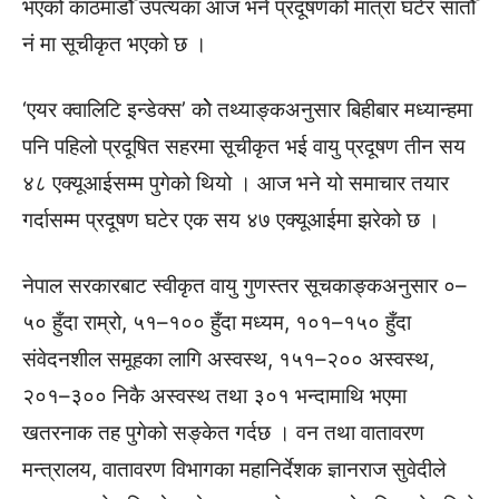
भएको काठमाडौँ उपत्यका आज भने प्रदूषणको मात्रा घटेर सातौँ
नं मा सूचीकृत भएको छ ।
‘एयर क्वालिटि इन्डेक्स’ कोे तथ्याङ्कअनुसार बिहीबार मध्यान्हमा
पनि पहिलो प्रदूषित सहरमा सूचीकृत भई वायु प्रदूषण तीन सय
४८ एक्यूआईसम्म पुगेको थियो । आज भने यो समाचार तयार
गर्दासम्म प्रदूषण घटेर एक सय ४७ एक्यूआईमा झरेको छ ।
नेपाल सरकारबाट स्वीकृत वायु गुणस्तर सूचकाङ्कअनुसार ०–
५० हुँदा राम्रो, ५१–१०० हुँदा मध्यम, १०१–१५० हुँदा
संवेदनशील समूहका लागि अस्वस्थ, १५१–२०० अस्वस्थ,
२०१–३०० निकै अस्वस्थ तथा ३०१ भन्दामाथि भएमा
खतरनाक तह पुगेको सङ्केत गर्दछ । वन तथा वातावरण
मन्त्रालय, वातावरण विभागका महानिर्देशक ज्ञानराज सुवेदीले