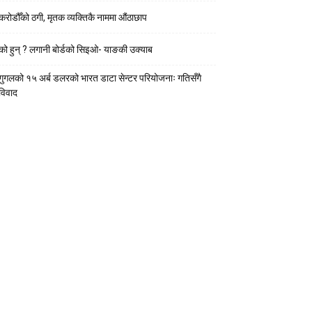
करोडौँको ठगी, मृतक व्यक्तिकै नाममा औंठाछाप
को हुन् ? लगानी बोर्डको सिइओ- याङकी उक्याब
गुगलको १५ अर्ब डलरको भारत डाटा सेन्टर परियोजनाः गतिसँगै
विवाद