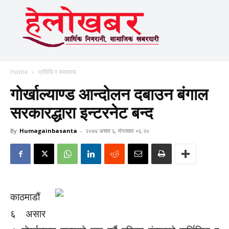
Home
प्रविधि र व्यवसाय
गोर्खाल्याण्ड आन्दोलन दबाउन बंगाल
सरकारद्धारा इन्टरनेट बन्द
By
Humagainbasanta
-
२०७४ असार ६, मंगलवार ०६:२०
काठमाडौं
६ असार