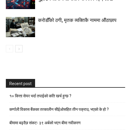
करोडौँको ठगी, मृतक व्यक्तिकै नाममा औंठाछाप
Recent post
१० कित्ता सेयर भर्दा तपाईको कति खर्च हुन्छ ?
कर्णाली विकास बैंकका तत्कालीन सीईओसहित तीन पक्राउ, भएकाे के हाे ?
बीमामा बढ्दैछ संकटः ३९ अर्बको भएन बीमा नवीकरण