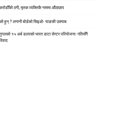
करोडौँको ठगी, मृतक व्यक्तिकै नाममा औंठाछाप
को हुन् ? लगानी बोर्डको सिइओ- याङकी उक्याब
गुगलको १५ अर्ब डलरको भारत डाटा सेन्टर परियोजनाः गतिसँगै
विवाद