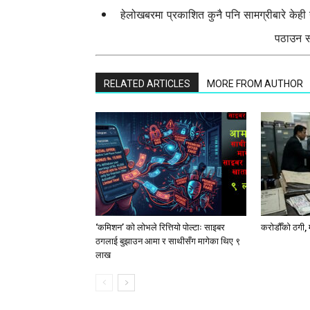
हेलोखबरमा प्रकाशित कुनै पनि सामग्रीबारे केह
पठाउन सक
RELATED ARTICLES
MORE FROM AUTHOR
‘कमिशन’ को लोभले रित्तियो पोल्टाः साइबर
करोडौँको ठगी, 
ठगलाई बुझाउन आमा र साथीसँग मागेका थिए ९
लाख