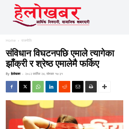
Home
राजनीति
संविधान विघटनपछि एमाले त्यागेका
झाँक्री र श्रेष्ठ एमालेमै फर्किए
By
हेलाेखबर
-
२०८२ कार्तिक २४, सोमबार १७:३१