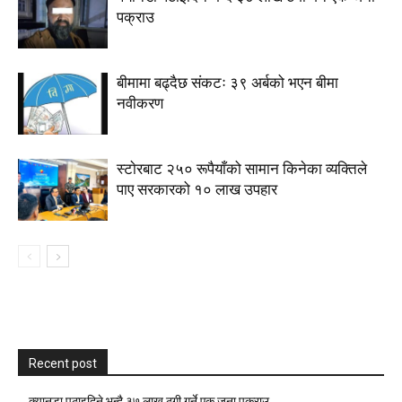
पक्राउ
बीमामा बढ्दैछ संकटः ३९ अर्बको भएन बीमा
नवीकरण
स्टाेरबाट २५० रूपैयाँको सामान किनेका व्यक्तिले
पाए सरकारको १० लाख उपहार
Recent post
क्यानडा पठाइदिने भन्दै ३७ लाख ठगी गर्ने एक जना पक्राउ