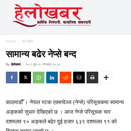
Home
अर्थ खबर
सामान्य बढेर नेप्से बन्द
By
हेलाेखबर
-
२०८२ पुष २९, मंगलवार १५:५६
काठमाडौँ । नेपाल स्टक एक्सचेञ्ज (नेप्से) परिसूचकमा सामान्य
अङ्कको सुधार देखिएको छ । आज नेप्से परिसूचक चार
दशमलव ९० अङ्कले बढेर दुई हजार ६३९ दशमलव ९१ को