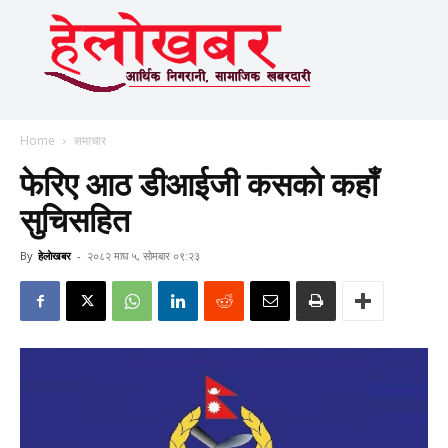
Home
समाचार
फेरिए आठ डीआईजी कसकाे कहाँ
सुचिसहित
By
हेलाेखबर
-
२०८२ माघ ५, सोमबार ०९:२३