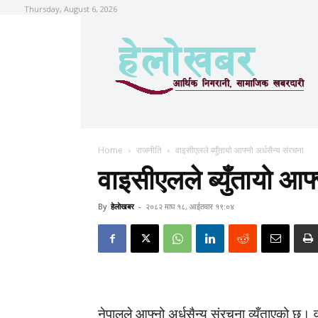
Thursday, August 6, 2026
Home
राजनीति
वाइसीएलले ब्युँतायो आफ्नो अर्धसैन्य संरचना
वाइसीएलले ब्युँतायो आफ्
By
हेलाेखबर
-
२०८२ माघ १८, आईतवार १९:०४
नेपालले आफ्नो अर्धसैन्य संरचना व्यूँताएको छ।