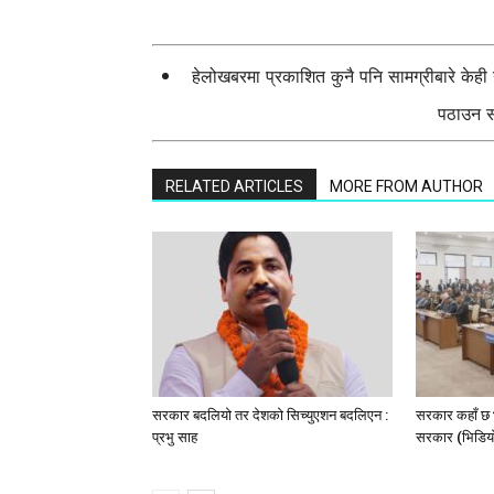
हेलोखबरमा प्रकाशित कुनै पनि सामग्रीबारे केह
पठाउन सक
RELATED ARTICLES
MORE FROM AUTHOR
सरकार बदलियो तर देशको सिच्युएशन बदलिएन :
सरकार कहाँ छ भ
प्रभु साह
सरकार (भिडिया