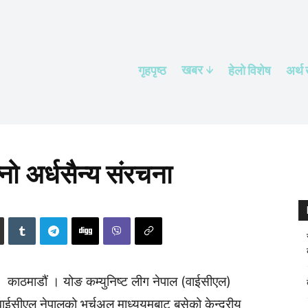
खबर
गृहपृष्ठ
हेलाे विशेष
अर्थ
नो अर्धसैन्य संरचना
काठमाडौं । योङ कम्युनिष्ट लीग नेपाल (वाईसीएल)
 वाईसीएल नेपालको भर्चुअल माध्ययमबाट बसेको केन्द्रीय