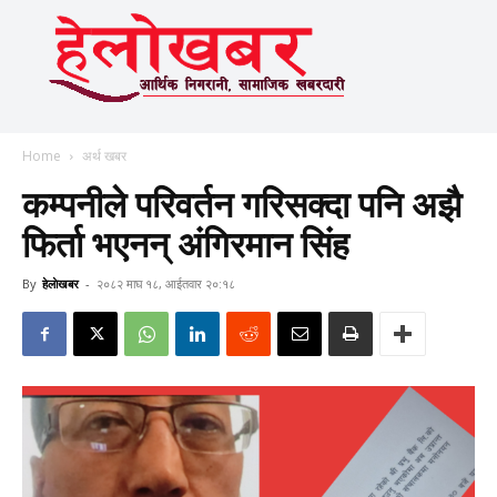
Home
अर्थ खबर
कम्पनीले परिवर्तन गरिसक्दा पनि अझै
फिर्ता भएनन् अंगिरमान सिंह
By
हेलाेखबर
-
२०८२ माघ १८, आईतवार २०:१८