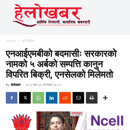
Home
अर्थ बिशेष
एनआईएमबीको बदमासीः सरकारको
नामको ५ अर्बको सम्पत्ति कानुन
विपरित बिक्री, एनसेलको मिलेमतो
By
हेलाेखबर
-
२०८२ माघ २०, मंगलवार २०:०१