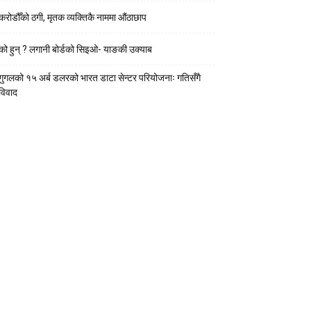
करोडौँको ठगी, मृतक व्यक्तिकै नाममा औंठाछाप
को हुन् ? लगानी बोर्डको सिइओ- याङकी उक्याब
गुगलको १५ अर्ब डलरको भारत डाटा सेन्टर परियोजनाः गतिसँगै
विवाद