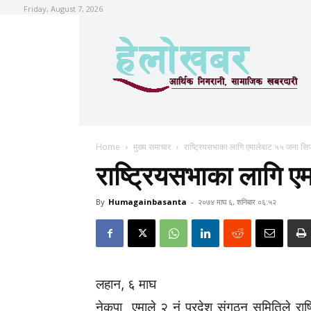
Friday, August 7, 2026
Home
मुख्य समाचार
राष्ट्रियसभाका लागि एमालेबाट ५५ जना सि
राष्ट्रियसभाका लागि 
By
Humagainbasanta
-
२०७४ माघ ६, शनिबार ०६:५२
लहान, ६ माघ
नेकपा एमाले २ नं प्रदेश संगठन समितिले रा