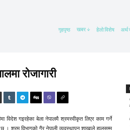
खबर
गृहपृष्ठ
हेलाे विशेष
अर्थ
पालमा रोजागारी
 विदेश गइरहेका बेला नेपालमै श्रमस्वीकृत लिएर काम गर्ने
 छ । श्रम विभागको गैर नेपाली व्यवस्थापन शाखाले हालसम्म