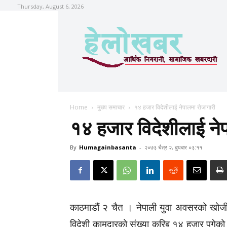
Thursday, August 6, 2026
Home
मुख्य समाचार
१४ हजार विदेशीलाई नेपालमा रोजागारी
१४ हजार विदेशीलाई ने
By
Humagainbasanta
-
२०७३ चैत्र २, बुधबार ०३:११
काठमाडाैं २ चैत । नेपाली युवा अवसरको खोजीमा
विदेशी कामदारको संख्या करिब १४ हजार पुगेको