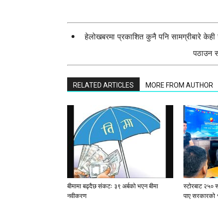
हेलोखबरमा प्रकाशित कुनै पनि सामग्रीबारे केह
पठाउन सक
RELATED ARTICLES
MORE FROM AUTHOR
बीमामा बढ्दैछ संकटः ३९ अर्बको भएन बीमा
स्टाेरबाट २५० र
नवीकरण
पाए सरकारको 