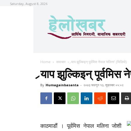
Saturday, August 8, 2026
Home
समाचार
र्‍याप झुल्किइन् पूर्वमिस नेपाल ‘मलिना’ (भिडियो)
र्‍याप झुल्किइन् पूर्वमि
By
Humagainbasanta
-
२०७३ फाल्गुन १३, शुक्रबार ०५:०२
काठमाडौं । पूर्वमिस नेपाल मलिना जोशी