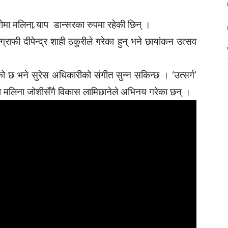
ोमा मलिना र्‍याप डान्सरका रुपमा रहेकी छिन् ।
ग्राफी दीपेन्द्र शाही ठकुरीले गरेका हुन् भने छायांकन उत्सव
ेको छ भने सुरेस अधिकारीको संगीत सुन्न सकिन्छ । ‘उत्सर्ग’
ोमा मलिना जोशीसँगै विकास लामिछानेले अभिनय गरेका छन् ।