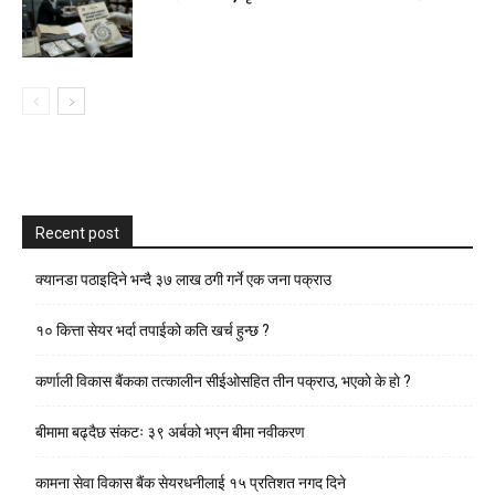
Recent post
क्यानडा पठाइदिने भन्दै ३७ लाख ठगी गर्ने एक जना पक्राउ
१० कित्ता सेयर भर्दा तपाईको कति खर्च हुन्छ ?
कर्णाली विकास बैंकका तत्कालीन सीईओसहित तीन पक्राउ, भएकाे के हाे ?
बीमामा बढ्दैछ संकटः ३९ अर्बको भएन बीमा नवीकरण
कामना सेवा विकास बैंक सेयरधनीलाई १५ प्रतिशत नगद दिने