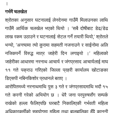
।
गर्भमै चलखेल
श्रोतका अनुसार घटनालाई लेनदेनमा गाउँमै मिलाउनका लाथि
गाउँमै आर्थिक चलखेल भएको थियो । ‘सबै दोषीबाट डेढ/डेढ
लाख रकम उठाउने र घटनालाई सेटल गर्ने तयारी थियो,’ श्रोतले
भन्यो, ‘अन्त्यामा त्यो कुरामा सहमती नजनाउने र साईनोमा अलि
नजिकपर्ने विरुद्ध मात्र जाहेरी दिन लगाइयो ।’ महिलाको
जाहेरीका आधारमा नरनाथ आचार्य र जंगप्रसाद आचार्यलाई माघ
११ गते पक्राउ गरिएको जिल्ला प्रहरी कार्यालय खोटाङका
डिएसपी नबिनकिशोर प्रधानले बताए ।
आरोपितमध्ये नरनाथमाथि पुस ३ गते र जंगप्रसादमाथि भदौ १५
गते करनी गरेको अभियोग छ । धेरै जना परपुरुषसँग सम्पर्क
राखेको हल्ला फैलिएपछि घरबाटै निकालिएकी गर्भवती महिला
अधिकारकर्मीको सहयोगमा महिला तथा बालबालिका हुँदै कानुनी