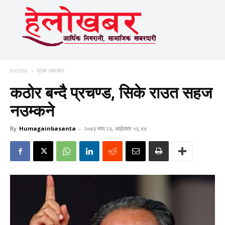
Home
मुख्य समाचार
कठोर बन्दै प्रचण्ड, सिके राउत सहज
नउम्कने
By
Humagainbasanta
-
२०७३ माघ २३, आईतवार ०६:४४