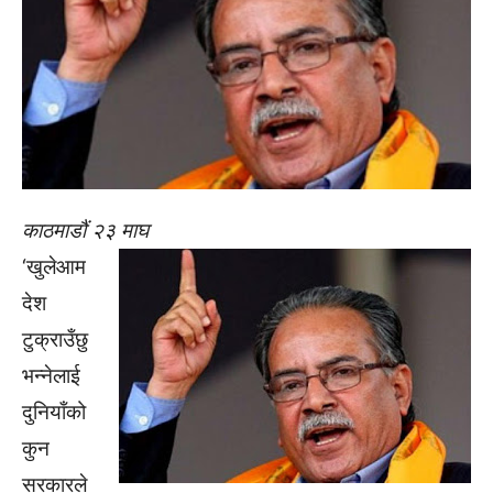
काठमाडौं २३ माघ
‘खुलेआम
देश
टुक्राउँछु
भन्नेलाई
दुनियाँको
कुन
सरकारले