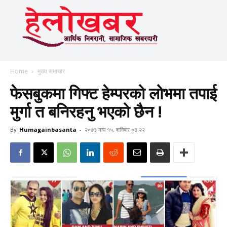
Home
मुख्य समाचार
फेसबुकमा गिफ्ट हेम्परको लोभमा तपाई
मुर्गा त बनिरहनु भएको छैन !
By
Humagainbasanta
-
२०७३ माघ १५, शनिबार ०३:२२