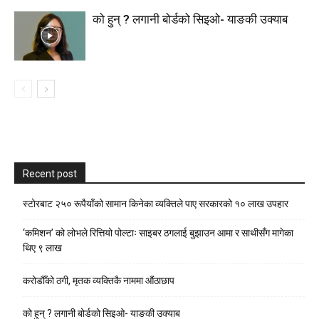
को हुन् ? लगानी बोर्डको सिइओ- याङकी उक्याब
Recent post
स्टाेरबाट २५० रूपैयाँको सामान किनेका व्यक्तिले पाए सरकारको १० लाख उपहार
‘कमिशन’ को लोभले रित्तियो पोल्टाः साइबर ठगलाई बुझाउन आमा र साथीसँग मागेका
थिए ९ लाख
करोडौँको ठगी, मृतक व्यक्तिकै नाममा औंठाछाप
को हुन् ? लगानी बोर्डको सिइओ- याङकी उक्याब