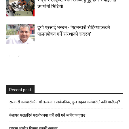
उपयोगी भिडियो
दुर्गा प्रसाई भन्छन्- ‘गृहमन्त्री रोहिंग्याहरूको
पालनपोषण गर्ने संस्थाको सदस्य’
Recent post
सरकारी कर्मचारीकाे नयाँ तलबमान सार्वजनिक, कुन तहका कर्मचारीले कति पाउँछन्?
बेलायत पठाइदिने प्रलाेभनमा पारी ठगी गर्ने व्यक्ति पक्राउ
गुन्डुमा ओली र हिक्मत कार्की भनाभन