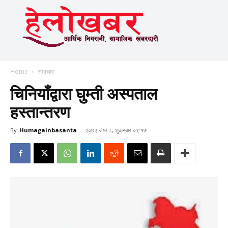
Home
समाचार
चिनियाँद्वारा घुुम्ती अस्पताल
हस्तान्तरण
By
Humagainbasanta
-
२०७२ जेष्ठ ८, शुक्रबार ०९:१७