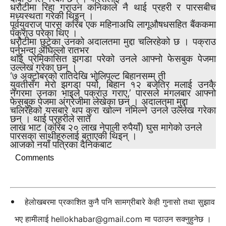
धरौटीमा रिहा गराउन कनिकाले नै थाई प्रहरी र पारसबीच
मध्यस्थता गरेकी थिइन् ।
पूर्वयुवराज पारस करिब एक महिनाअघि लागूऔषधसहित बैंककमा
पक्राउ परेका थिए ।
धरौटीमा छुटेका उनको अदालतमा मुद्दा चलिरहेको छ । पक्राउ
पर्नुभन्दा अघिल्लो रातभर
थाई प्रेमिकासित झगडा परेको उनले आफ्नो फेसबुक पेजमा
उल्लेख गरेका छन् ।
‘७ अक्टोबरको रातिदेखि भोलिपल्ट बिहानसम्म ती
युवतीसँग मेरो झगडा पर्यो, बिहान १२ बजेतिर मलाई उनकै
नगरमा उनका भाइले पक्राउ गराए,’ पारसले मंगलबार आफ्नो
फेसबुक पेजमा अंग्रेजीमा लेखेका छन् । अदालतमा मुद्दा
चलिरहेको यसबारे थप कुरा खोल्न नमिल्ने उनले उल्लेख गरेका
छन् । थाई प्रहरीले सात
लाख भाट (करिब २० लाख नेपाली रुपैयाँ) घुस मागेको उनले
पारसका साथीहरुलाई बताएकी थिइन् ।
आजको नयाँ पत्रिका दैनिकबाट
Comments
हेलोखबरमा प्रकाशित कुनै पनि सामग्रीबारे केही गुनासो तथा सुझाव
भए हामीलाई
hellokhabar@gmail.com
मा पठाउन सक्नुहुनेछ ।