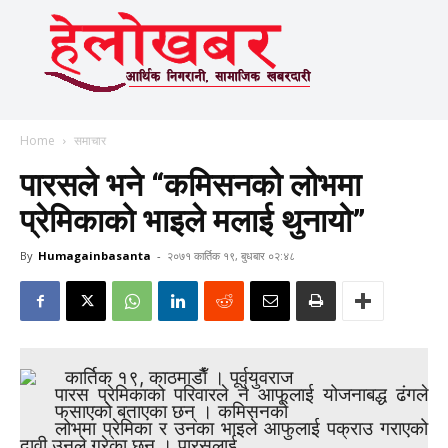
Home
समाचार
पारसले भने “कमिसनको लोभमा
प्रेमिकाको भाइले मलाई थुनायो”
By
Humagainbasanta
-
२०७१ कार्तिक १९, बुधबार ०२:४८
कार्तिक १९, काठमाडाैँ । पूर्वयुवराज
पारस प्रेमिकाको परिवारले नै आफूलाई योजनाबद्ध ढंगले
फसाएको बताएका छन् । कमिसनको
लोभमा प्रेमिका र उनका भाइले आफुलाई पक्राउ गराएको
दावी उनले गरेका छन् । पारसलाई