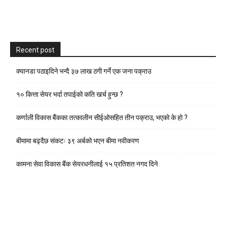
Recent post
क्यानडा पठाइदिने भन्दै ३७ लाख ठगी गर्ने एक जना पक्राउ
१० कित्ता सेयर भर्दा तपाईको कति खर्च हुन्छ ?
कर्णाली विकास बैंकका तत्कालीन सीईओसहित तीन पक्राउ, भएकाे के हाे ?
बीमामा बढ्दैछ संकटः ३९ अर्बको भएन बीमा नवीकरण
कामना सेवा विकास बैंक सेयरधनीलाई १५ प्रतिशत नगद दिने