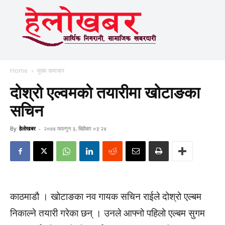
Home
मुख्य समाचार
दोश्रो एल्वमकाे तयारीमा खोटाङका
सचिन
By
हेलाेखबर
-
२०७४ फाल्गुन ३, बिहीबार ०३:२४
काठमाडौ । खोटाङका नव गायक सचिन राईले दोश्रो एल्बम
निकाल्ने तयारी गरेका छन् । उनले आफ्नो पहिलो एल्बम सुगम