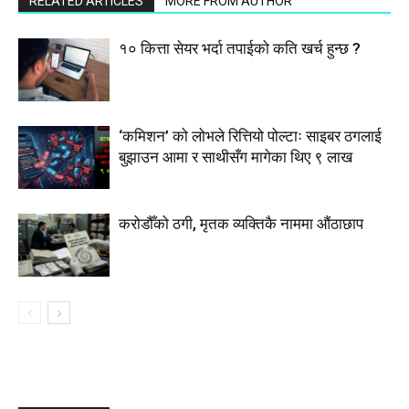
RELATED ARTICLES
MORE FROM AUTHOR
१० कित्ता सेयर भर्दा तपाईको कति खर्च हुन्छ ?
‘कमिशन’ को लोभले रित्तियो पोल्टाः साइबर ठगलाई
बुझाउन आमा र साथीसँग मागेका थिए ९ लाख
करोडौँको ठगी, मृतक व्यक्तिकै नाममा औंठाछाप