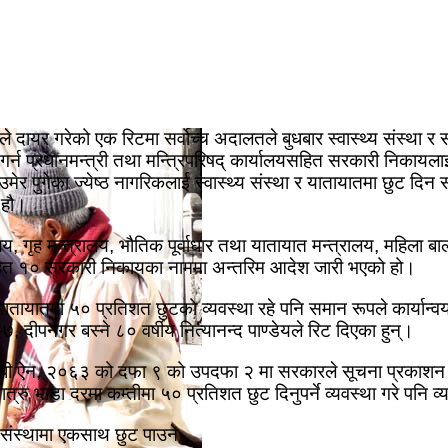
द्धाले दायर गरेको एक रिटमा सर्वोच्च अदालतले बुधबार स्वास्थ्य संस्था
न गर्न प्रधानमन्त्री तथा मन्त्रिपरिषद् कार्यालयसहित सरकारी निका
 उमेर पुगेका ज्येष्ठ नागरिकलाई स्वास्थ्य संस्था र यातायातमा छुट
 हौ।
यालय, गृह मन्त्रालय, भौतिक पूर्वाधार तथा यातायात मन्त्रालय, महिल
सहित १० सरकारी निकायका नाममा अन्तरिम आदेश जारी भएको हो।
 यातायातमा ५० प्रतिशत छुटको व्यवस्था रहे पनि समान रूपले कार्यान
दीपनगर बस्ने ८० वर्षीय नित्यानन्द पाण्डेयले रिट दिएका हुन्।
बन्धी ऐन, २०६३ को दफा ९ को उपदफा २ मा सरकारले सूचना प्रकाशन 
े र यात्रु भाडा दरमा कम्तीमा ५० प्रतिशत छुट दिनुपर्ने व्यवस्था गरे पन
य संस्थामा एकसाथ छुट पाउने