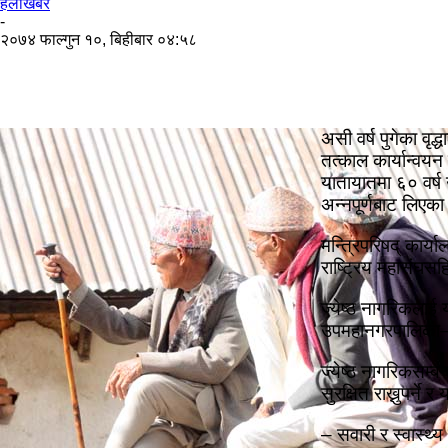
हेलाेखबर
-
२०७४ फाल्गुन १०, बिहीबार ०४:५८
असी वर्ष पुगेका वृ
तत्काल कार्यान्वय
यातायातमा ६० वर्ष
अन्नपूर्णबाट लिएका
मन्त्रिपरिषद् कार्
राष्ट्रिय महासंघ
ज्येष्ठ नागरिकलाई
उपमहानगरपालिका–७, 
ज्येष्ठ नागरिकसम्
सुरक्षित राख्नुपर्न
– सवारी र स्वास्थ्