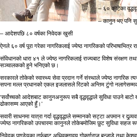
– ६० काटेका वृद्धवृ
– कानुन भए पनि सु
– आदेशपछि ८० वर्षका निवेदक खुसी
ऐनले ६० वर्ष पूरा गरेका नागरिकलाई ज्येष्ठ नागरिकको परिभाषाभित्र 
संविधानको धारा ४१ ले ज्येष्ठ नागरिकलाई राज्यबाट विशेष संरक्षण तथ
सञ्चालकको हुने भनिएको छ।
सरकारले तोकेको स्वास्थ्य सेवा प्रदान गर्ने संस्थाले ज्येष्ठ नागरिक त
सपना मल्ल प्रधानको एकल इजलासले रिटको अन्तिम टुंगो नलागेसम्मका
‘सर्वोच्चको आदेशबाट कानुनअनुरूप सबै वृद्धवृद्धाले सुविधा पाउने बाट
ढोकासम्म आएको हुँ।’
सवारी साधनमा यात्रा गर्दा वृद्धवृद्धाले सम्मानको सट्टा अपमान र दुव्र्
ज्येष्ठ नागरिकको उपचारमा कानुनले तोकेबमोजिम छुट सुविधा सहज 
निवेदक पाण्डेयका तर्फबाट अधिवक्ताद्वय गोकर्णराज बन्जाडे तथा के