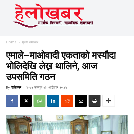
Home
मुख्य समाचार
एमाले–माओवादी एकताको मस्यौदा
भोलिदेखि लेख्न थालिने, आज
उपसमिति गठन
By
हेलाेखबर
-
२०७४ फाल्गुन १३, आईतवार १०:४७