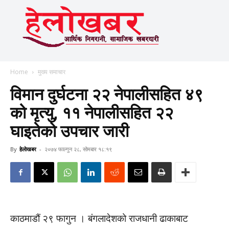
Home
मुख्य समाचार
विमान दुर्घटना २२ नेपालीसहित ४९
को मृत्यु, ११ नेपालीसहित २२
घाइतेको उपचार जारी
By
हेलाेखबर
-
२०७४ फाल्गुन २८, सोमबार १८:१९
काठमाडौं २९ फागुन । बंगलादेशको राजधानी ढाकाबाट