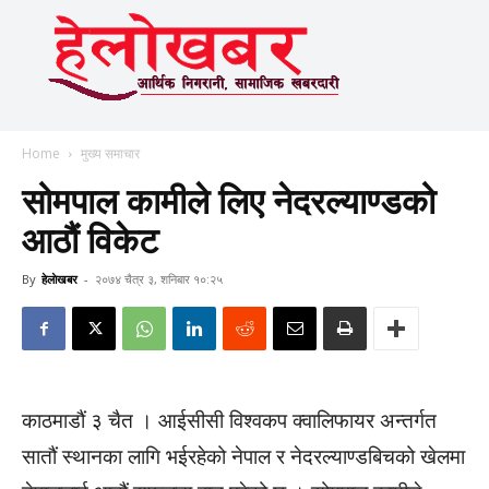
Home
मुख्य समाचार
सोमपाल कामीले लिए नेदरल्याण्डको
आठौं विकेट
By
हेलाेखबर
-
२०७४ चैत्र ३, शनिबार १०:२५
काठमाडौं ३ चैत । आईसीसी विश्वकप क्वालिफायर अन्तर्गत
सातौं स्थानका लागि भईरहेको नेपाल र नेदरल्याण्डबिचको खेलमा