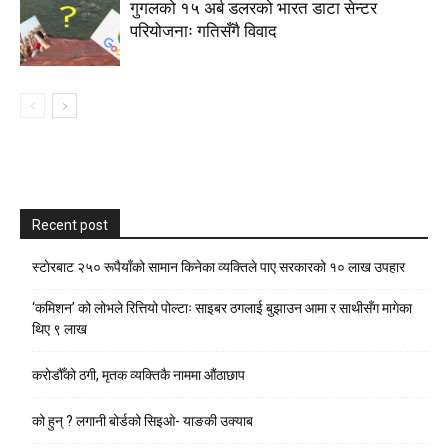
गुगलको १५ अर्ब डलरको भारत डाटा सेन्टर
परियोजनाः गतिसँगै विवाद
Recent post
स्टाेरबाट २५० रूपैयाँको सामान किनेका व्यक्तिले पाए सरकारको १० लाख उपहार
‘कमिशन’ को लोभले रित्तियो पोल्टाः साइबर ठगलाई बुझाउन आमा र साथीसँग मागेका
थिए ९ लाख
करोडौँको ठगी, मृतक व्यक्तिकै नाममा औंठाछाप
को हुन् ? लगानी बोर्डको सिइओ- याङकी उक्याब