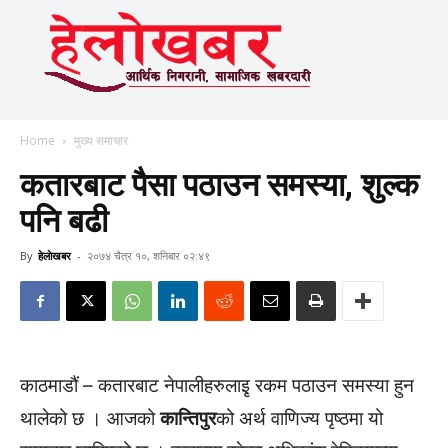
Home
मुख्य समाचार
कतारबाट पैसा पठाउन समस्या, शुल्क
पनि बढी
By
हेलाेखबर
-
२०७४ चैत्र १०, शनिबार ०२:४९
काठमाडौं – कतारबाट नेपालीहरुलाइृ रकम पठाउन समस्या हुन
थालेको छ । आजको
कान्तिपुर
को अर्थ वाणिज्य पृष्ठमा यो