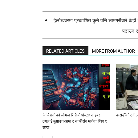
हेलोखबरमा प्रकाशित कुनै पनि सामग्रीबारे केह
पठाउन सक
RELATED ARTICLES
MORE FROM AUTHOR
‘कमिशन’ को लोभले रित्तियो पोल्टाः साइबर
करोडौँको ठगी, 
ठगलाई बुझाउन आमा र साथीसँग मागेका थिए ९
लाख