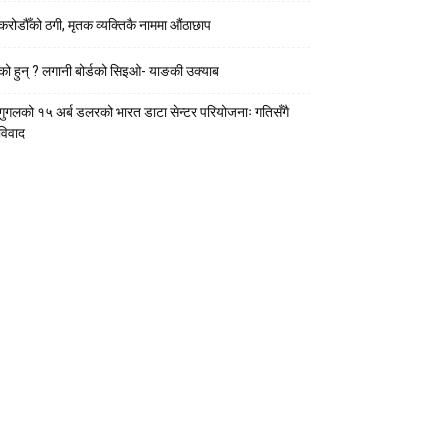
करोडौँको ठगी, मृतक व्यक्तिकै नाममा औंठाछाप
को हुन् ? लगानी बोर्डको सिइओ- याङकी उक्याब
गुगलको १५ अर्ब डलरको भारत डाटा सेन्टर परियोजनाः गतिसँगै
विवाद