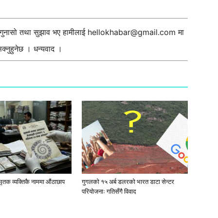
ी गुनासो तथा सुझाव भए हामीलाई
hellokhabar@gmail.com
मा
्नुहुनेछ । धन्यवाद ।
मृतक व्यक्तिकै नाममा औंठाछाप
गुगलको १५ अर्ब डलरको भारत डाटा सेन्टर
परियोजनाः गतिसँगै विवाद